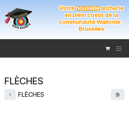
Se rendre au contenu
Votre
nouvelle
archerie
en plein coeur de la
communauté Wallonie -
Bruxelles
FLÈCHES
FLÈCHES