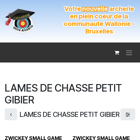
Se rendre au contenu
Votre
nouvelle
archerie
en plein coeur de la
communauté Wallonie -
Bruxelles
LAMES DE CHASSE PETIT
GIBIER
LAMES DE CHASSE PETIT GIBIER
ZWICKEY SMALL GAME
ZWICKEY SMALL GAME