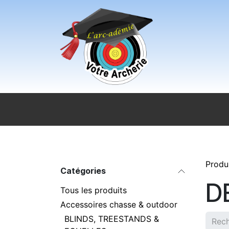
Se rendre au contenu
Accueil
Sport pour tous
Magasi
Produ
Catégories
D
Tous les produits
Accessoires chasse & outdoor
BLINDS, TREESTANDS &