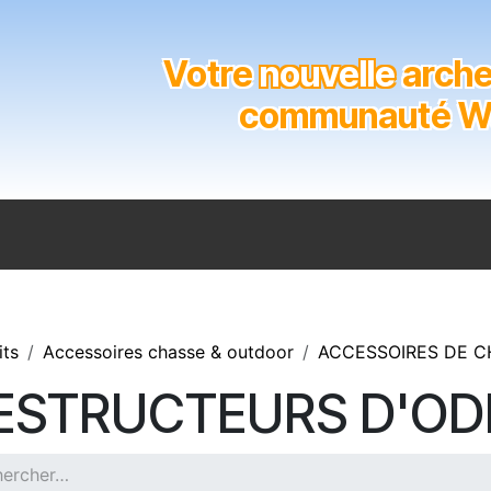
Votre
nouvelle
archer
communauté Wal
n
Catalogue
Soutien aux clubs
Marques
Contact
its
Accessoires chasse & outdoor
ACCESSOIRES DE C
ESTRUCTEURS D'OD