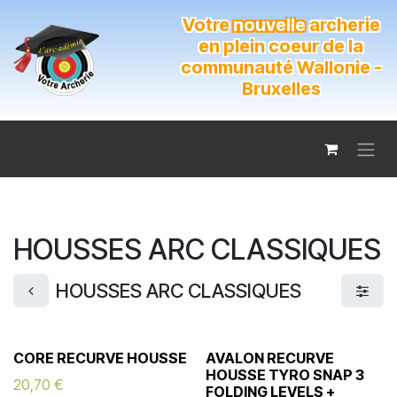
Se rendre au contenu
Votre
nouvelle
archerie
en plein coeur de la
communauté Wallonie -
Bruxelles
HOUSSES ARC CLASSIQUES
HOUSSES ARC CLASSIQUES
CORE RECURVE HOUSSE
AVALON RECURVE
HOUSSE TYRO SNAP 3
20,70
€
FOLDING LEVELS +