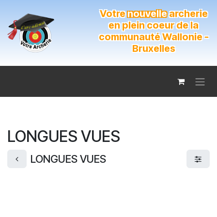
Se rendre au contenu
Votre
nouvelle
archerie
en plein coeur de la
communauté Wallonie -
Bruxelles
LONGUES VUES
LONGUES VUES