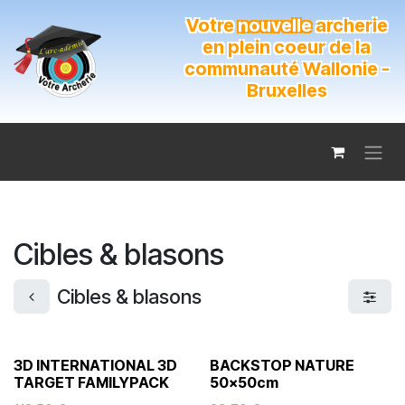
Se rendre au contenu
Votre
nouvelle
archerie
en plein coeur de la
communauté Wallonie -
Bruxelles
Cibles & blasons
Cibles & blasons
3D INTERNATIONAL 3D
BACKSTOP NATURE
TARGET FAMILYPACK
50x50cm