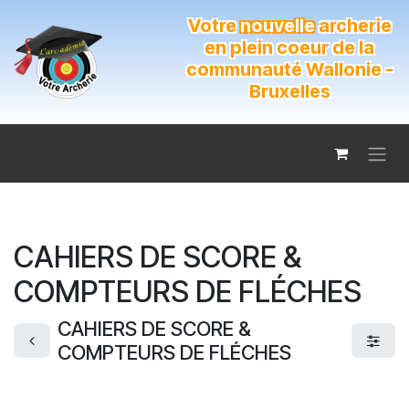
Se rendre au contenu
Votre
nouvelle
archerie
en plein coeur de la
communauté Wallonie -
Bruxelles
CAHIERS DE SCORE &
COMPTEURS DE FLÉCHES
CAHIERS DE SCORE &
COMPTEURS DE FLÉCHES