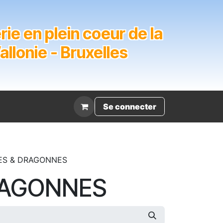
ie en plein coeur de la
lonie - Bruxelles
Évènement
Se connecter
ES & DRAGONNES
RAGONNES