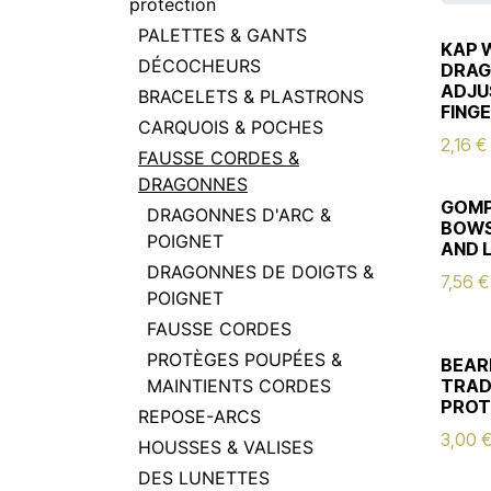
protection
PALETTES & GANTS
KAP 
DÉCOCHEURS
DRAG
ADJU
BRACELETS & PLASTRONS
FING
CARQUOIS & POCHES
2,16
€
FAUSSE CORDES &
DRAGONNES
GOM
DRAGONNES D'ARC &
BOWS
POIGNET
AND 
DRAGONNES DE DOIGTS &
7,56
€
POIGNET
FAUSSE CORDES
PROTÈGES POUPÉES &
BEA
MAINTIENTS CORDES
TRAD
PROT
REPOSE-ARCS
3,00
HOUSSES & VALISES
DES LUNETTES