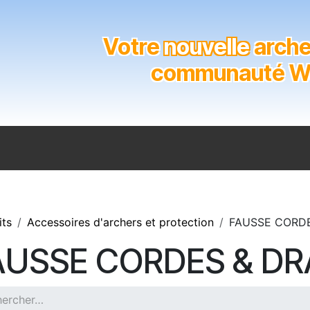
Votre
nouvelle
archer
communauté Wal
n
Catalogue
Soutien aux clubs
Marques
Contact
its
Accessoires d'archers et protection
FAUSSE CORD
AUSSE CORDES & D