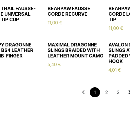
 TRAIL FAUSSE-
BEARPAW FAUSSE
BEARPAW
E UNIVERSAL
CORDE RECURVE
CORDE L
TIP CUP
TIP
11,00
€
11,00
€
Y DRAGONNE
MAXIMAL DRAGONNE
AVALON
G BS4 LEATHER
SLINGS BRAIDED WITH
SLINGS 
B-FINGER
LEATHER MOUNT CAMO
PADDED 
HOOK
5,40
€
4,01
€
1
2
3