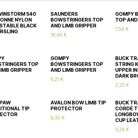
WINSTORM 540
SAUNDERS
GOMPY 
ONNE NYLON
BOWSTRINGERS TOP
TOP AND
STABLE BLACK
AND LIMB GRIPPER
7,56
€
ERSLING
18,45
€
PY
GOMPY
BUCK TR
TRINGERS TOP
BOWSTRINGERS TOP
STRING 
LIMB GRIPPER
AND LIMB GRIPPER
UPPER I
DARK B
6,21
€
2,25
€
RPAW
AVALON BOW LIMB TIP
BUCK TR
ITIONAL TIP
PROTECTOR
CORDE T
ECTOR
LONGBO
6,30
€
CUP LEA
€
4,28
€