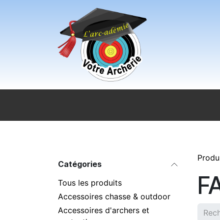
Se rendre au contenu
Accueil
Sport pour tous
Magasi
Produ
Catégories
F
Tous les produits
Accessoires chasse & outdoor
Accessoires d'archers et