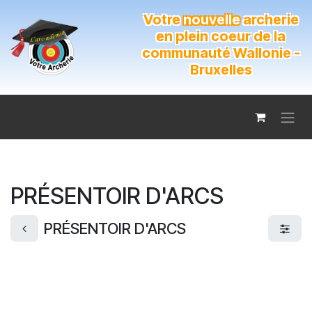
Se rendre au contenu
Votre
nouvelle
archerie
en plein coeur de la
communauté Wallonie -
Bruxelles
PRÉSENTOIR D'ARCS
PRÉSENTOIR D'ARCS