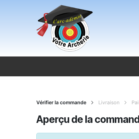
Se rendre au contenu
Accueil
Sport pour tous
Magasi
Vérifier la commande
Livraison
Pa
Aperçu de la comman