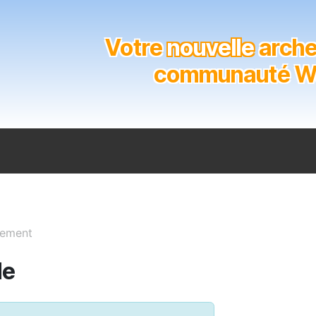
Votre
nouvelle
archer
communauté Wal
n
Catalogue
Soutien aux clubs
Marques
Contact
iement
de