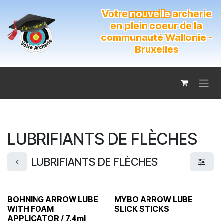
Se rendre au contenu
Votre
nouvelle
archerie
en plein coeur de la
communauté Wallonie -
Bruxelles
LUBRIFIANTS DE FLÈCHES
LUBRIFIANTS DE FLÈCHES
BOHNING ARROW LUBE
MYBO ARROW LUBE
WITH FOAM
SLICK STICKS
APPLICATOR / 7.4ml