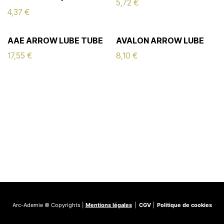
5,72
€
4,37
€
AAE ARROW LUBE TUBE
AVALON ARROW LUBE
17,55
€
8,10
€
Arc-Ademie © Copyrights |
Mentions légales
|
CGV
|
Politique de cookies