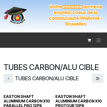
Se rendre au contenu
Votre
nouvelle
archerie
en plein coeur de la
communauté Wallonie -
Bruxelles
TUBES CARBON/ALU CIBLE
TUBES CARBON/ALU CIBLE
EASTON SHAFT
EASTON SHAFT
ALUMINIUM CARBON X10
ALUMINIUM CARBON X10
PARALLEL PRO 12PK
PROTOUR 12PK