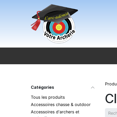
Se rendre au contenu
Accueil
Sport pour tous
Magasi
Produ
Catégories
C
Tous les produits
Accessoires chasse & outdoor
Accessoires d'archers et