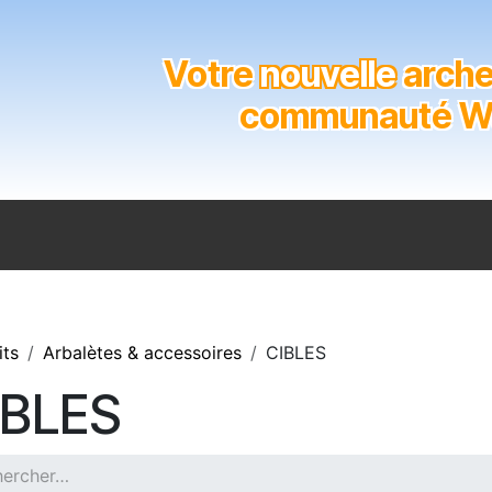
Votre
nouvelle
archer
communauté Wal
n
Catalogue
Soutien aux clubs
Marques
Contact
its
Arbalètes & accessoires
CIBLES
IBLES