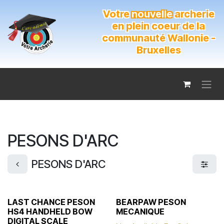
Se rendre au contenu
Votre
nouvelle
archerie
en plein coeur de la
communauté Wallonie -
Bruxelles
PESONS D'ARC
PESONS D'ARC
LAST CHANCE PESON
BEARPAW PESON
HS4 HANDHELD BOW
MECANIQUE
DIGITAL SCALE