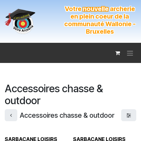
Se rendre au contenu
Votre
nouvelle
archerie
en plein coeur de la
communauté Wallonie -
Bruxelles
Accessoires chasse &
outdoor
Accessoires chasse & outdoor
SARBACANE LOISIRS
SARBACANE LOISIRS