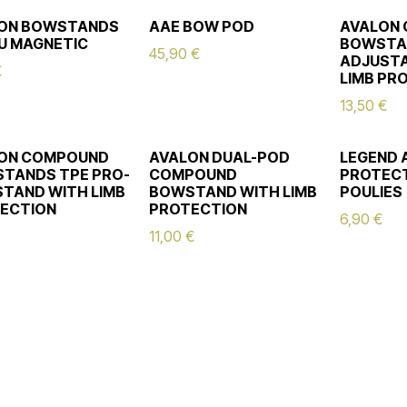
ON BOWSTANDS
AAE BOW POD
AVALON
LU MAGNETIC
BOWSTA
45,90
€
ADJUSTA
€
LIMB PR
13,50
€
ON COMPOUND
AVALON DUAL-POD
LEGEND 
TANDS TPE PRO-
COMPOUND
PROTECT
STAND WITH LIMB
BOWSTAND WITH LIMB
POULIES
ECTION
PROTECTION
6,90
€
11,00
€