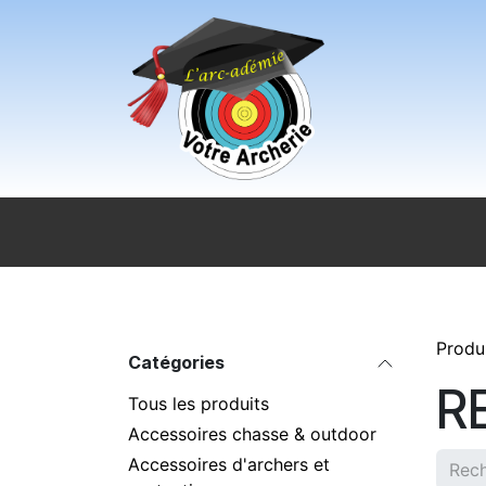
Se rendre au contenu
Accueil
Sport pour tous
Magasi
Produ
Catégories
R
Tous les produits
Accessoires chasse & outdoor
Accessoires d'archers et