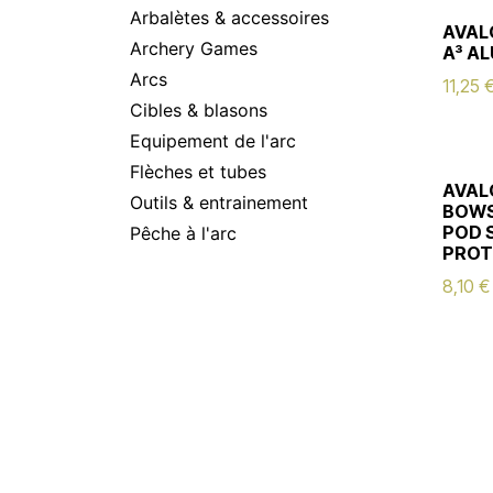
Arbalètes & accessoires
AVAL
Archery Games
A³ A
Arcs
11,25
Cibles & blasons
Equipement de l'arc
Flèches et tubes
AVAL
Outils & entrainement
BOWS
POD 
Pêche à l'arc
PROT
8,10
€