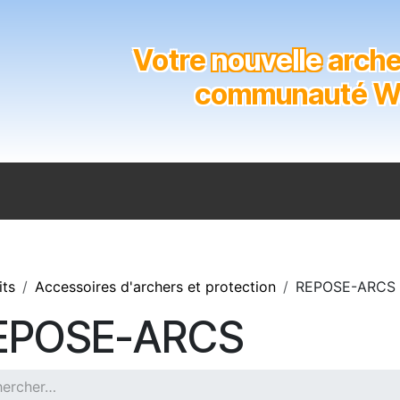
Votre
nouvelle
archer
communauté Wal
n
Catalogue
Soutien aux clubs
Marques
Contact
its
Accessoires d'archers et protection
REPOSE-ARCS
EPOSE-ARCS