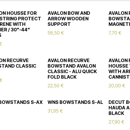
ON HOUSSE FOR
AVALON BOW AND
AVALON 
STRING PROTECT
ARROW WOODEN
BOWSTA
RENE WITH
SUPPORT
MAGNETI
ER / 30"-44"
58,50
€
7,70
€
S
€
ON RECURVE
AVALON RECURVE
AVALON 
TAND CLASSIC
BOWSTAND AVALON
HOUSSE 
CLASSIC - ALU QUICK
WITH A
FOLD BLACK
CANNIST
€
22,50
€
20,00
€
BOWSTANDS S-AX
WNS BOWSTANDS S-AL
DECUT 
HAUDA A
31,95
€
BLACK
27,90
€