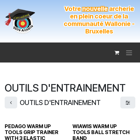
Se rendre au contenu
Votre
nouvelle
archerie
en plein coeur de la
communauté Wallonie -
Bruxelles
OUTILS D'ENTRAINEMENT
OUTILS D'ENTRAINEMENT
PEDAGO WARM UP
WIAWIS WARM UP
TOOLS GRIP TRAINER
TOOLS BALL STRETCH
WITH 3 ELASTIC
BAND