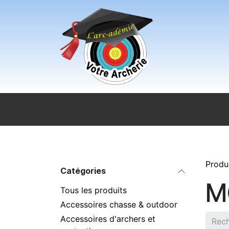
Se rendre au contenu
Accueil
Sport pour tous
Magasi
Produ
Catégories
M
Tous les produits
Accessoires chasse & outdoor
Accessoires d'archers et