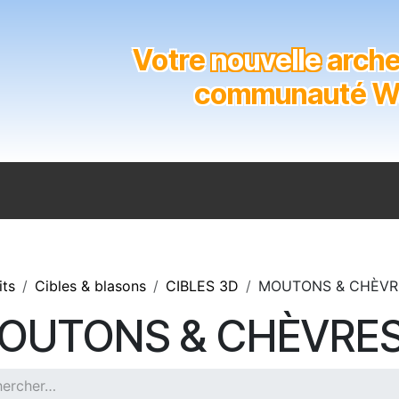
Votre
nouvelle
archer
communauté Wal
n
Catalogue
Soutien aux clubs
Marques
Contact
its
Cibles & blasons
CIBLES 3D
MOUTONS & CHÈVR
OUTONS & CHÈVRE