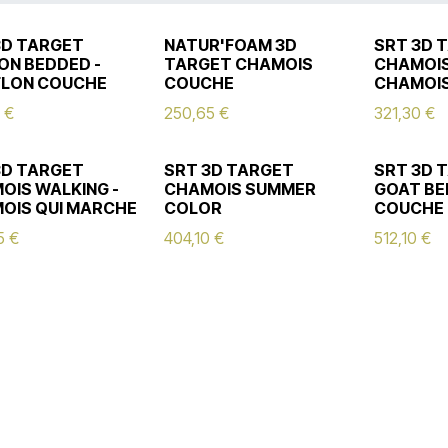
3D TARGET
NATUR'FOAM 3D
SRT 3D 
ON BEDDED -
TARGET CHAMOIS
CHAMOIS
LON COUCHE
COUCHE
CHAMOI
€
250,65
€
321,30
€
3D TARGET
SRT 3D TARGET
SRT 3D 
OIS WALKING -
CHAMOIS SUMMER
GOAT BE
OIS QUI MARCHE
COLOR
COUCHE
5
€
404,10
€
512,10
€