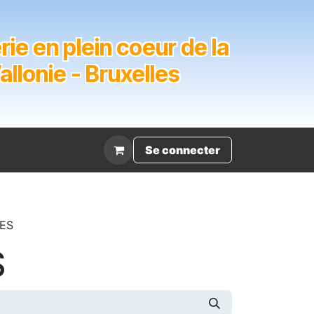
ie en plein coeur de la
lonie - Bruxelles
Évènement
Se connecter
ES
S