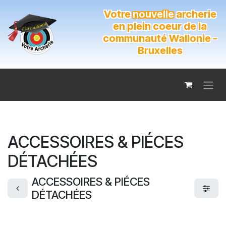
Se rendre au contenu
Votre
nouvelle
archerie
en plein coeur de la
communauté Wallonie -
Bruxelles
ACCESSOIRES & PIÉCES
DÉTACHÉES
ACCESSOIRES & PIÉCES
DÉTACHÉES