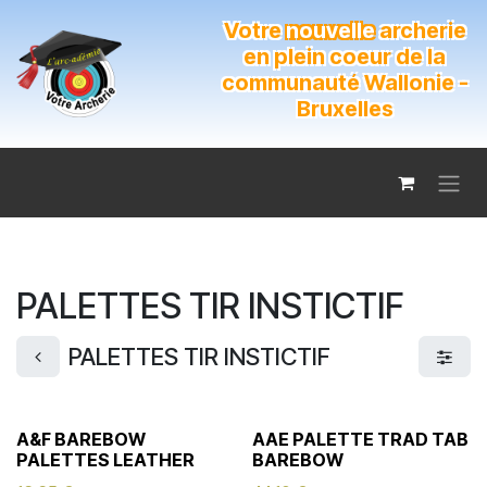
Se rendre au contenu
Votre
nouvelle
archerie
en plein coeur de la
communauté Wallonie -
Bruxelles
PALETTES TIR INSTICTIF
PALETTES TIR INSTICTIF
A&F BAREBOW
AAE PALETTE TRAD TAB
PALETTES LEATHER
BAREBOW