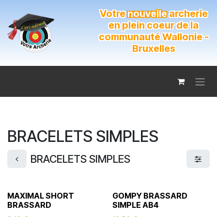
Se rendre au contenu
Votre
nouvelle
archerie
en plein coeur de la
communauté Wallonie -
Bruxelles
BRACELETS SIMPLES
BRACELETS SIMPLES
MAXIMAL SHORT
GOMPY BRASSARD
BRASSARD
SIMPLE AB4