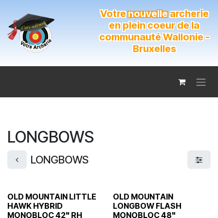
Se rendre au contenu
Votre
nouvelle
archerie
en plein coeur de la
communauté Wallonie -
Bruxelles
LONGBOWS
LONGBOWS
OLD MOUNTAIN LITTLE
OLD MOUNTAIN
HAWK HYBRID
LONGBOW FLASH
MONOBLOC 42" RH
MONOBLOC 48"