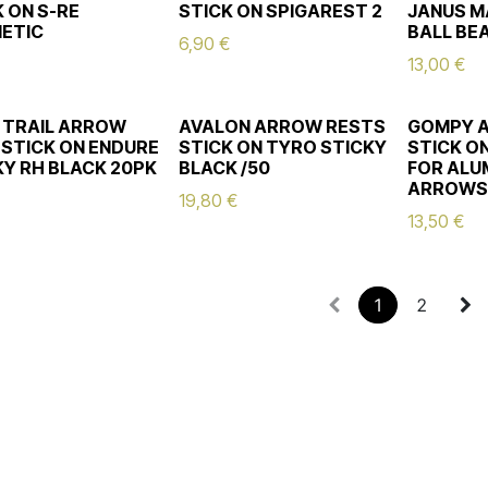
 ON S-RE
STICK ON SPIGAREST 2
JANUS M
ETIC
BALL BE
6,90
€
13,00
€
 TRAIL ARROW
AVALON ARROW RESTS
GOMPY 
 STICK ON ENDURE
STICK ON TYRO STICKY
STICK O
KY RH BLACK 20PK
BLACK /50
FOR ALU
ARROW
19,80
€
13,50
€
1
2