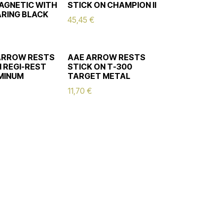
AGNETIC WITH
STICK ON CHAMPION II
ARING BLACK
45,45
€
ARROW RESTS
AAE ARROW RESTS
N REGI-REST
STICK ON T-300
MINUM
TARGET METAL
S
11,70
€