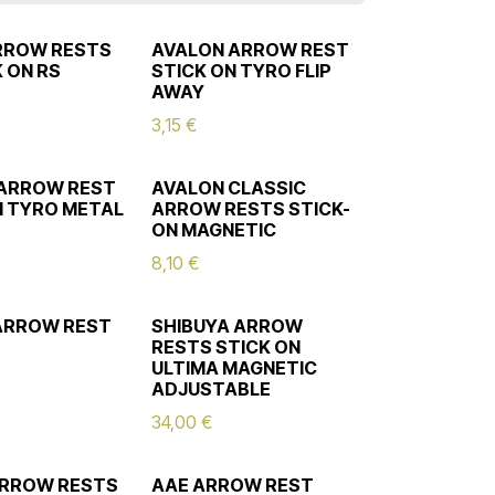
ARROW RESTS
AVALON ARROW REST
K ON RS
STICK ON TYRO FLIP
AWAY
3,15
€
 ARROW REST
AVALON CLASSIC
N TYRO METAL
ARROW RESTS STICK-
ON MAGNETIC
8,10
€
ARROW REST
SHIBUYA ARROW
RESTS STICK ON
ULTIMA MAGNETIC
ADJUSTABLE
34,00
€
ARROW RESTS
AAE ARROW REST