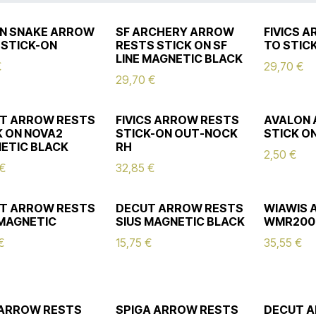
N SNAKE ARROW
SF ARCHERY ARROW
FIVICS 
 STICK-ON
RESTS STICK ON SF
TO STIC
LINE MAGNETIC BLACK
€
29,70
€
29,70
€
T ARROW RESTS
FIVICS ARROW RESTS
AVALON
K ON NOVA2
STICK-ON OUT-NOCK
STICK O
ETIC BLACK
RH
2,50
€
€
32,85
€
T ARROW RESTS
DECUT ARROW RESTS
WIAWIS 
 MAGNETIC
SIUS MAGNETIC BLACK
WMR200
€
15,75
€
35,55
€
ARROW RESTS
SPIGA ARROW RESTS
DECUT 