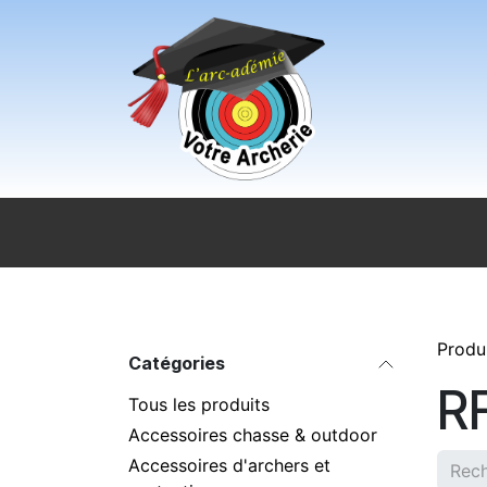
Se rendre au contenu
Accueil
Sport pour tous
Magasi
Produ
Catégories
R
Tous les produits
Accessoires chasse & outdoor
Accessoires d'archers et