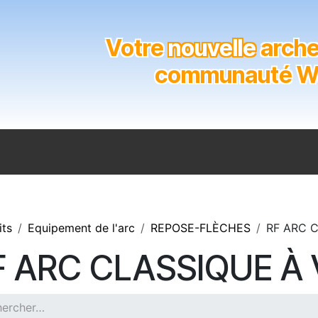
Votre
nouvelle
archer
communauté Wal
n
Catalogue
Soutien aux clubs
Marques
Contact
its
Equipement de l'arc
REPOSE-FLÈCHES
RF ARC 
F ARC CLASSIQUE À 