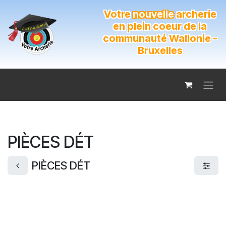
Se rendre au contenu
Votre
nouvelle
archerie
en plein coeur de la
communauté Wallonie -
Bruxelles
PIÈCES DÉT
PIÈCES DÉT