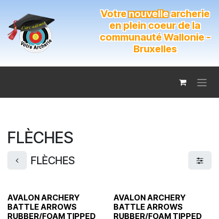
Se rendre au contenu
Votre
nouvelle
archerie
en plein coeur de la
communauté Wallonie -
Bruxelles
FLÈCHES
FLÈCHES
AVALON ARCHERY
AVALON ARCHERY
BATTLE ARROWS
BATTLE ARROWS
RUBBER/FOAM TIPPED
RUBBER/FOAM TIPPED