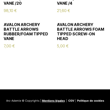
VANE /20
VANE /4
98,10
€
21,60
€
AVALON ARCHERY
AVALON ARCHERY
BATTLE ARROWS
BATTLE ARROWS FOAM
RUBBER/FOAM TIPPED
TIPPED SCREW-ON
VANE
HEAD
7,00
€
5,00
€
Arc-Ademie © Copyrights |
Mentions légales
|
CGV
|
Politique de cookies