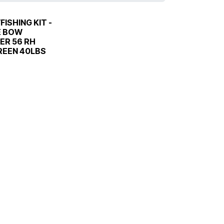
ISHING KIT -
E BOW
ER 56 RH
REEN 40LBS