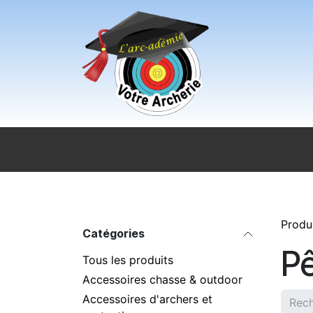
Se rendre au contenu
Accueil
Sport pour tous
Magasi
Produ
Catégories
Pê
Tous les produits
Accessoires chasse & outdoor
Accessoires d'archers et