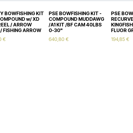
Y BOWFISHING KIT
PSE BOWFISHING KIT -
PSE BOWF
 COMPOUND w/ XD
COMPOUND MUDDAWG
RECURV
REEL / ARROW
/A1 KIT /BF CAM 40LBS
KINGFISH
 / FISHING ARROW
0-30"
FLUOR G
0
€
640,80
€
194,85
€