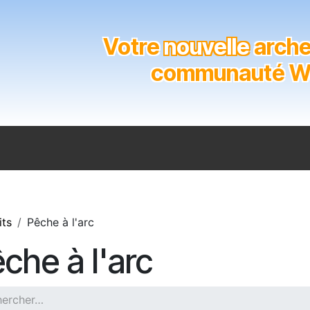
Votre
nouvelle
archer
communauté Wal
n
Catalogue
Soutien aux clubs
Marques
Contact
its
Pêche à l'arc
che à l'arc