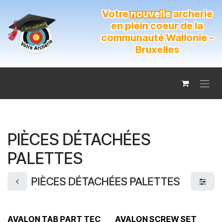
Se rendre au contenu
Votre
nouvelle
archerie
en plein coeur de la
communauté Wallonie -
Bruxelles
PIÈCES DÉTACHÉES
PALETTES
PIÈCES DÉTACHÉES PALETTES
AVALON TAB PART TEC
AVALON SCREW SET