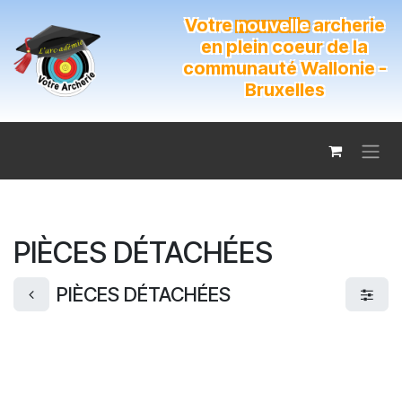
Se rendre au contenu
Votre
nouvelle
archerie
en plein coeur de la
communauté Wallonie -
Bruxelles
PIÈCES DÉTACHÉES
PIÈCES DÉTACHÉES