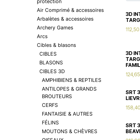
protection
Air Comprimé & accessoires
3D I
Arbalètes & accessoires
TARG
Archery Games
112,50
Arcs
Cibles & blasons
3D I
CIBLES
TARG
BLASONS
FAMI
CIBLES 3D
124,65
AMPHIBIENS & REPTILES
ANTILOPES & GRANDS
SRT 
BROUTEURS
LIEVR
CERFS
158,4
FANTAISIE & AUTRES
FÉLINS
SRT 
MOUTONS & CHÈVRES
BEAV