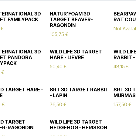
NTERNATIONAL 3D
NATUR'FOAM 3D
BEARPAW
ET FAMILYPACK
TARGET BEAVER-
RAT CO
RAGONDIN
€
Not Availa
105,75
€
NTERNATIONAL 3D
WILD LIFE 3D TARGET
WILD LIF
ET PANDORA
HARE - LIEVRE
RABBIT -
LYPACK
50,40
€
48,15
€
€
3D TARGET HARE -
SRT 3D TARGET RABBIT
SRT 3D 
E
- LAPIN
MURMAS
0
€
76,50
€
157,50
€
3D TARGET
WILD LIFE 3D TARGET
ER-RAGONDIN
HEDGEHOG - HERISSON