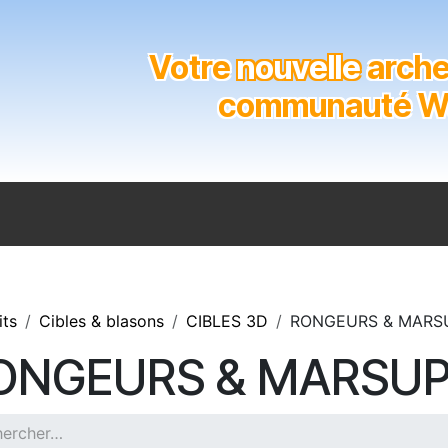
Votre
nouvelle
archer
communauté Wal
n
Catalogue
Soutien aux clubs
Marques
Contact
its
Cibles & blasons
CIBLES 3D
RONGEURS & MARS
ONGEURS & MARSUP