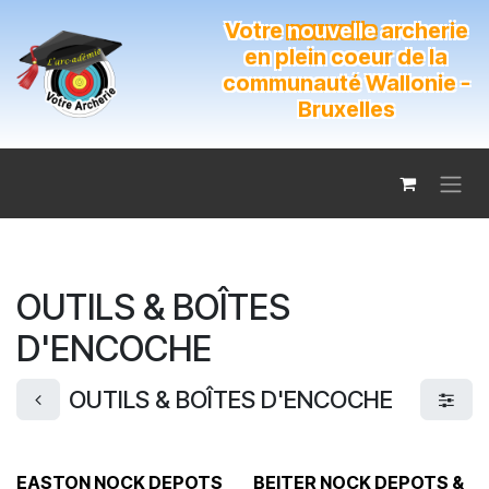
Se rendre au contenu
Votre
nouvelle
archerie
en plein coeur de la
communauté Wallonie -
Bruxelles
OUTILS & BOÎTES
D'ENCOCHE
OUTILS & BOÎTES D'ENCOCHE
EASTON NOCK DEPOTS
BEITER NOCK DEPOTS &