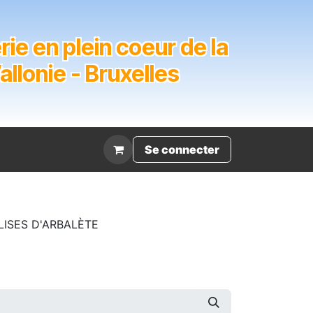
ie en plein coeur de la
lonie - Bruxelles
Évènement
Se connecter
LISES D'ARBALÈTE