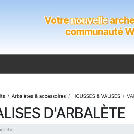
Votre
nouvelle
archer
communauté Wal
n
Catalogue
Soutien aux clubs
Marques
Contact
its
Arbalètes & accessoires
HOUSSES & VALISES
VA
ALISES D'ARBALÈTE