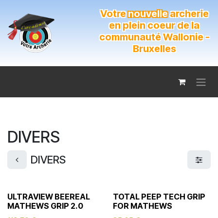
Se rendre au contenu
Votre
nouvelle
archerie
en plein coeur de la
communauté Wallonie -
Bruxelles
DIVERS
DIVERS
ULTRAVIEW BEEREAL
TOTAL PEEP TECH GRIP
MATHEWS GRIP 2.0
FOR MATHEWS