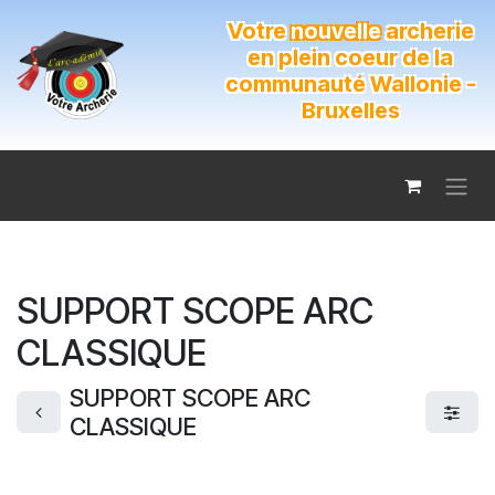
Se rendre au contenu
Votre
nouvelle
archerie
en plein coeur de la
communauté Wallonie -
Bruxelles
SUPPORT SCOPE ARC
CLASSIQUE
SUPPORT SCOPE ARC
CLASSIQUE