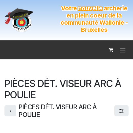
Se rendre au contenu
Votre
nouvelle
archerie
en plein coeur de la
communauté Wallonie -
Bruxelles
PIÈCES DÉT. VISEUR ARC À
POULIE
PIÈCES DÉT. VISEUR ARC À
POULIE