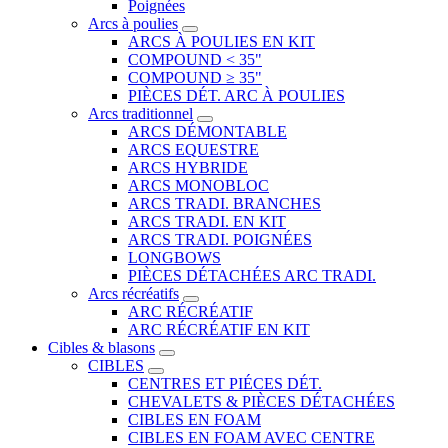
Poignées
Arcs à poulies
ARCS À POULIES EN KIT
COMPOUND < 35"
COMPOUND ≥ 35"
PIÈCES DÉT. ARC À POULIES
Arcs traditionnel
ARCS DÉMONTABLE
ARCS EQUESTRE
ARCS HYBRIDE
ARCS MONOBLOC
ARCS TRADI. BRANCHES
ARCS TRADI. EN KIT
ARCS TRADI. POIGNÉES
LONGBOWS
PIÈCES DÉTACHÉES ARC TRADI.
Arcs récréatifs
ARC RÉCRÉATIF
ARC RÉCRÉATIF EN KIT
Cibles & blasons
CIBLES
CENTRES ET PIÉCES DÉT.
CHEVALETS & PIÈCES DÉTACHÉES
CIBLES EN FOAM
CIBLES EN FOAM AVEC CENTRE