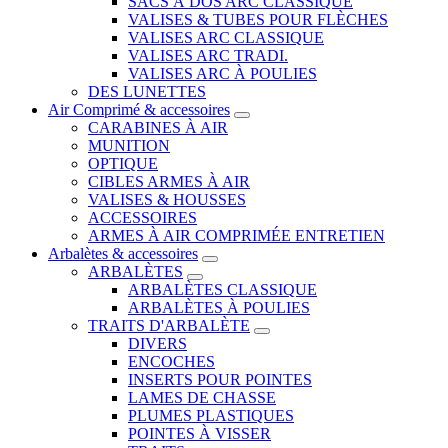
SACS À DOS ARC CLASSIQUE
VALISES & TUBES POUR FLÈCHES
VALISES ARC CLASSIQUE
VALISES ARC TRADI.
VALISES ARC À POULIES
DES LUNETTES
Air Comprimé & accessoires
CARABINES À AIR
MUNITION
OPTIQUE
CIBLES ARMES À AIR
VALISES & HOUSSES
ACCESSOIRES
ARMES À AIR COMPRIMÉE ENTRETIEN
Arbalètes & accessoires
ARBALÈTES
ARBALÈTES CLASSIQUE
ARBALÈTES À POULIES
TRAITS D'ARBALÈTE
DIVERS
ENCOCHES
INSERTS POUR POINTES
LAMES DE CHASSE
PLUMES PLASTIQUES
POINTES À VISSER