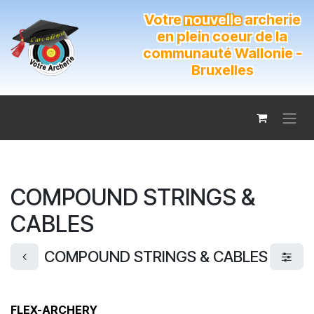
Se rendre au contenu
Votre
nouvelle
archerie
en plein coeur de la
communauté Wallonie -
Bruxelles
COMPOUND STRINGS &
CABLES
COMPOUND STRINGS & CABLES
FLEX-ARCHERY