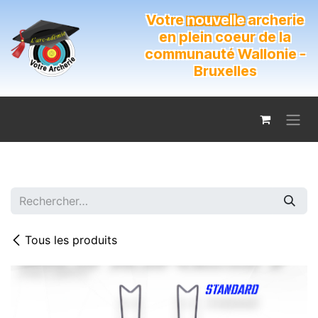
Se rendre au contenu
Votre
nouvelle
archerie
en plein coeur de la
communauté Wallonie -
Bruxelles
Tous les produits