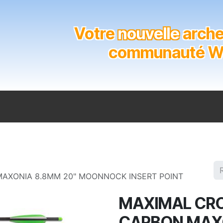
Votre
nouvelle
archer
communauté Wal
n
Catalogue
Soutien aux clubs
Marques
Contact
AXONIA 8.8MM 20" MOONNOCK INSERT POINT
MAXIMAL CR
CARBON MAXO