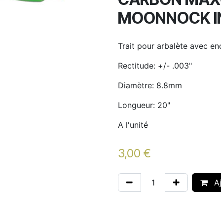
MOONNOCK I
Trait pour arbalète avec en
Rectitude: +/- .003"
Diamètre: 8.8mm
Longueur: 20"
A l'unité
3,00
€
Aj