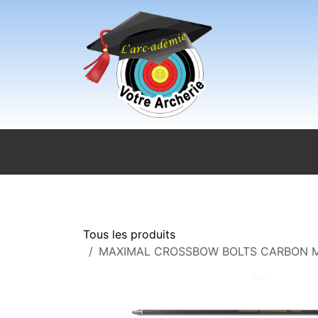
Se rendre au contenu
Accueil
Sport pour tous
Magasi
Tous les produits
MAXIMAL CROSSBOW BOLTS CARBON M