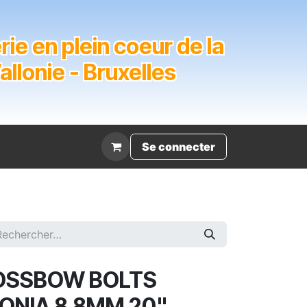
ie en plein coeur de la
lonie - Bruxelles
Évènement
Se connecter
OSSBOW BOLTS
NIA 8.8MM 20"