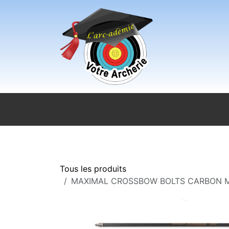
Se rendre au contenu
Accueil
Sport pour tous
Magasi
Tous les produits
MAXIMAL CROSSBOW BOLTS CARBON M