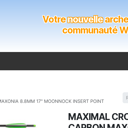
Votre
nouvelle
archer
communauté Wal
n
Catalogue
Soutien aux clubs
Marques
Contact
AXONIA 8.8MM 17" MOONNOCK INSERT POINT
MAXIMAL CR
CARBON MAXO