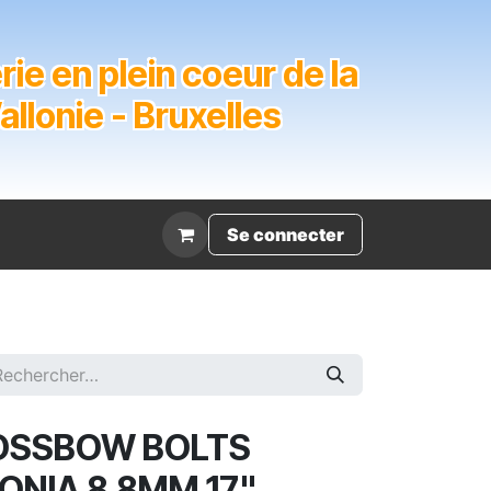
ie en plein coeur de la
lonie - Bruxelles
Évènement
Se connecter
OSSBOW BOLTS
NIA 8.8MM 17"