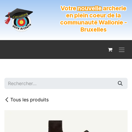
Se rendre au contenu
Votre
nouvelle
archerie
en plein coeur de la
communauté Wallonie -
Bruxelles
Tous les produits