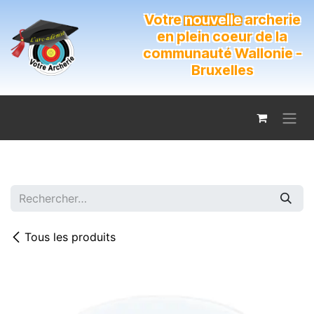
Se rendre au contenu
Votre
nouvelle
archerie
en plein coeur de la
communauté Wallonie -
Bruxelles
Tous les produits