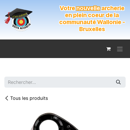
Se rendre au contenu
Votre
nouvelle
archerie
en plein coeur de la
communauté Wallonie -
Bruxelles
Tous les produits