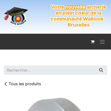
Se rendre au contenu
Votre
nouvelle
archerie
en plein coeur de la
communauté Wallonie -
Bruxelles
Tous les produits