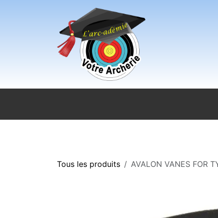
Se rendre au contenu
Accueil
Sport pour tous
Magasi
Tous les produits
AVALON VANES FOR TY