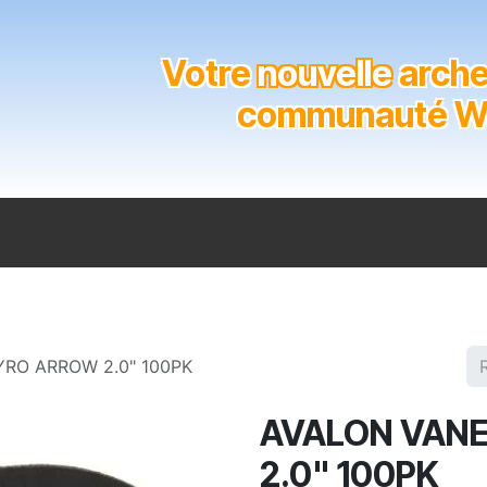
Votre
nouvelle
archer
communauté Wal
n
Catalogue
Soutien aux clubs
Marques
Contact
RO ARROW 2.0" 100PK
AVALON VANE
2.0" 100PK