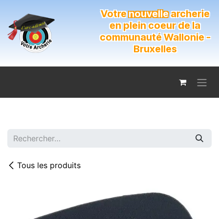
Se rendre au contenu
Votre
nouvelle
archerie
en plein coeur de la
communauté Wallonie -
Bruxelles
Tous les produits