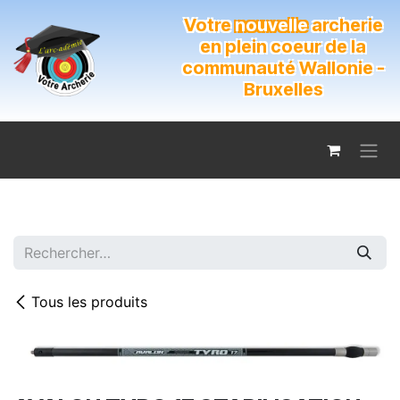
Se rendre au contenu
Votre
nouvelle
archerie
en plein coeur de la
communauté Wallonie -
Bruxelles
Tous les produits