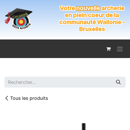
Se rendre au contenu
Votre
nouvelle
archerie
en plein coeur de la
communauté Wallonie -
Bruxelles
Tous les produits