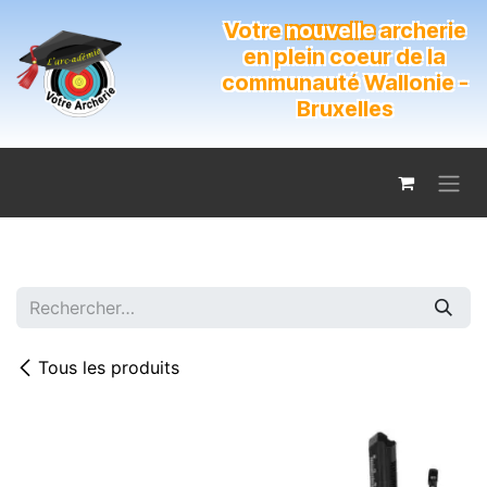
Se rendre au contenu
Votre
nouvelle
archerie
en plein coeur de la
communauté Wallonie -
Bruxelles
Tous les produits