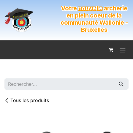
Se rendre au contenu
Votre
nouvelle
archerie
en plein coeur de la
communauté Wallonie -
Bruxelles
Tous les produits