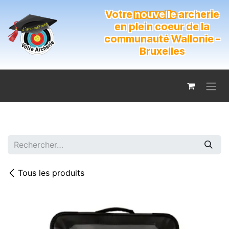
Se rendre au contenu
Votre
nouvelle
archerie
en plein coeur de la
communauté Wallonie -
Bruxelles
Tous les produits